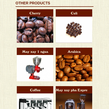
OTHER PRODUCTS
Cherry
Culi
May xay 1 ngua
Arabica
Coffee
May xay pha Expresso