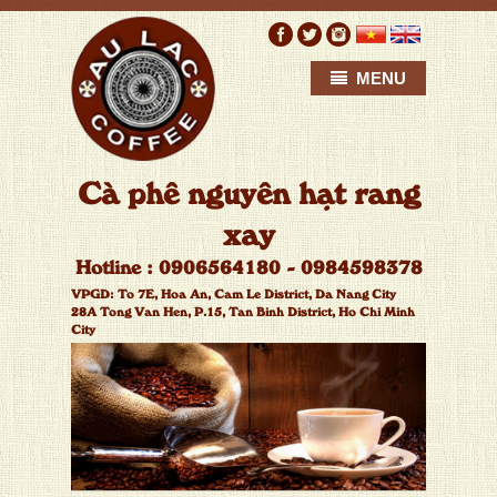
MENU
C
à
p
h
ê
n
g
u
y
ê
n
h
ạ
t
r
a
n
g
x
a
y
H
o
t
l
i
n
e
:
0
9
0
6
5
6
4
1
8
0
-
0
9
8
4
5
9
8
3
7
8
VPGD:
T
o
7
E
,
H
o
a
A
n
,
C
a
m
L
e
D
i
s
t
r
i
c
t
,
D
a
N
a
n
g
C
i
t
y
2
8
A
T
o
n
g
V
a
n
H
e
n
,
P
.
1
5
,
T
a
n
B
i
n
h
D
i
s
t
r
i
c
t
,
H
o
C
h
i
M
i
n
h
C
i
t
y