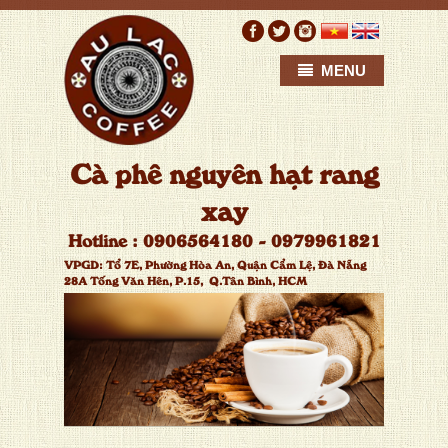
MENU
C
à
p
h
ê
n
g
u
y
ê
n
h
ạ
t
r
a
n
g
x
a
y
H
o
t
l
i
n
e
:
0
9
0
6
5
6
4
1
8
0
-
0
9
7
9
9
6
1
8
2
1
VPGD:
T
ổ
7
E
,
P
h
ư
ờ
n
g
H
ò
a
A
n
,
Q
u
ậ
n
C
ẩ
m
L
ệ
,
Đ
à
N
ẵ
n
g
2
8
A
T
ố
n
g
V
ă
n
H
ê
n
,
P
.
1
5
,
Q
.
T
â
n
B
ì
n
h
,
H
C
M