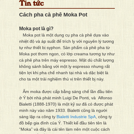
Tin tức
Cách pha cà phê Moka Pot
Moka pot là gì?
Moka pot là một dụng cụ pha cà phê dựa vào
nhiệt độ và áp suất để trích ly với nguyên lý tương
tự như thiết bị syphon. Sản phẩm cà phê pha từ
Moka pot thơm ngon, có lớp creama tương tự như
cà phê pha trên máy espresso. Mặt dù chất lượng
không sánh bằng với một ly espresso nhưng rất
tiện lợi khi pha chế nhanh tại nhà và dặc biệt là
cho ta một trải nghiệm thú vị trên thiết bj này.
Ấm moka được cấp bằng sáng chế lần đầu tiên
ở Ý bởi nhà phát minh Luigi De Ponti, và Alfonso
Bialetti (1888-1970) là một kỹ sư đã có được phát
minh này vào năm 1933. Bialetti cũng là người
sáng lập ra công ty
Bialetti Industrie SpA
, công ty
đồ bếp gia đình của Ý. Thiết kế đầu tiên tên là
“Moka” và đây là cái tên làm nên một cuộc cách