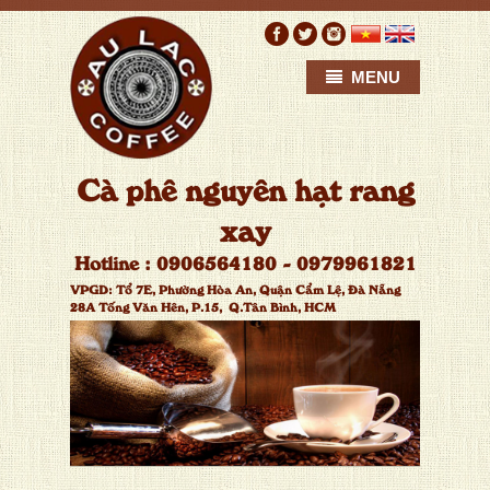
MENU
C
à
p
h
ê
n
g
u
y
ê
n
h
ạ
t
r
a
n
g
x
a
y
H
o
t
l
i
n
e
:
0
9
0
6
5
6
4
1
8
0
-
0
9
7
9
9
6
1
8
2
1
VPGD:
T
ổ
7
E
,
P
h
ư
ờ
n
g
H
ò
a
A
n
,
Q
u
ậ
n
C
ẩ
m
L
ệ
,
Đ
à
N
ẵ
n
g
2
8
A
T
ố
n
g
V
ă
n
H
ê
n
,
P
.
1
5
,
Q
.
T
â
n
B
ì
n
h
,
H
C
M