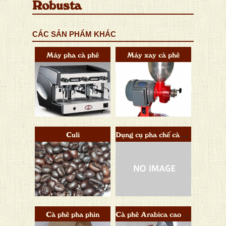
Robusta
CÁC SẢN PHẨM KHÁC
Máy pha cà phê
Máy xay cà phê
Culi
Dụng cụ pha chế cà phê
Cà phê pha phin
Cà phê Arabica cao cấp