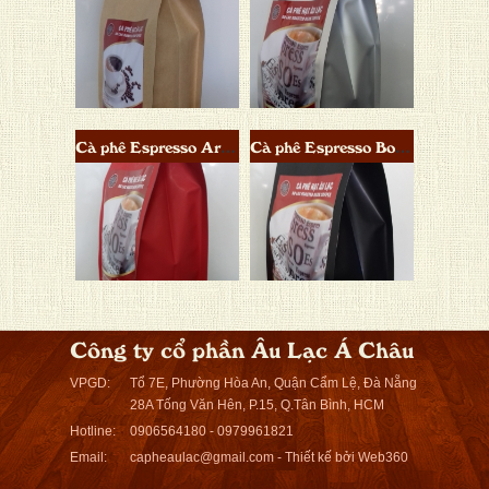
Cà phê Espresso Aroma Blend
Cà phê Espresso Body Blend
Công ty cổ phần Âu Lạc Á Châu
VPGD:
Tổ 7E, Phường Hòa An, Quận Cẩm Lệ, Đà Nẵng
28A Tống Văn Hên, P.15, Q.Tân Bình, HCM
Hotline:
0906564180 - 0979961821
Email:
capheaulac@gmail.com - Thiết kế bởi
Web360