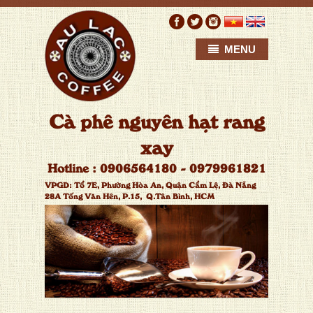
MENU
C
à
p
h
ê
n
g
u
y
ê
n
h
ạ
t
r
a
n
g
x
a
y
H
o
t
l
i
n
e
:
0
9
0
6
5
6
4
1
8
0
-
0
9
7
9
9
6
1
8
2
1
VPGD:
T
ổ
7
E
,
P
h
ư
ờ
n
g
H
ò
a
A
n
,
Q
u
ậ
n
C
ẩ
m
L
ệ
,
Đ
à
N
ẵ
n
g
2
8
A
T
ố
n
g
V
ă
n
H
ê
n
,
P
.
1
5
,
Q
.
T
â
n
B
ì
n
h
,
H
C
M