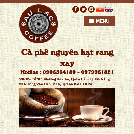
MENU
C
à
p
h
ê
n
g
u
y
ê
n
h
ạ
t
r
a
n
g
x
a
y
H
o
t
l
i
n
e
:
0
9
0
6
5
6
4
1
8
0
-
0
9
7
9
9
6
1
8
2
1
VPGD:
T
ổ
7
E
,
P
h
ư
ờ
n
g
H
ò
a
A
n
,
Q
u
ậ
n
C
ẩ
m
L
ệ
,
Đ
à
N
ẵ
n
g
2
8
A
T
ố
n
g
V
ă
n
H
ê
n
,
P
.
1
5
,
Q
.
T
â
n
B
ì
n
h
,
H
C
M