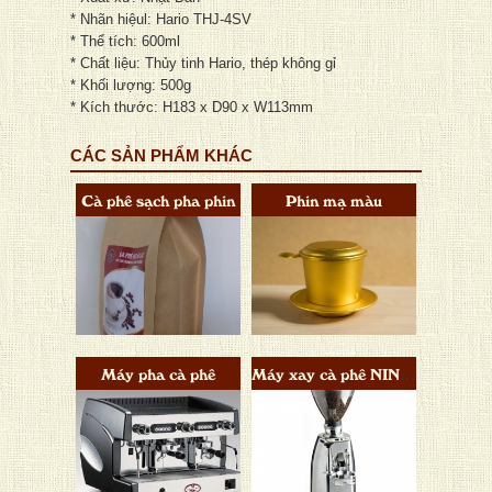
* Nhãn hiệul: Hario THJ-4SV
* Thể tích: 600ml
* Chất liệu: Thủy tinh Hario, thép không gỉ
* Khối lượng: 500g
* Kích thước: H183 x D90 x W113mm
CÁC SẢN PHẨM KHÁC
Cà phê sạch pha phin
Phin mạ màu
Máy pha cà phê
Máy xay cà phê NINO Elektra